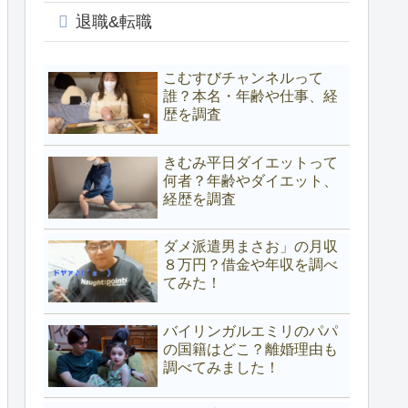
退職&転職
こむすびチャンネルって
誰？本名・年齢や仕事、経
歴を調査
きむみ平日ダイエットって
何者？年齢やダイエット、
経歴を調査
ダメ派遣男まさお」の月収
８万円？借金や年収を調べ
てみた！
バイリンガルエミリのパパ
の国籍はどこ？離婚理由も
調べてみました！