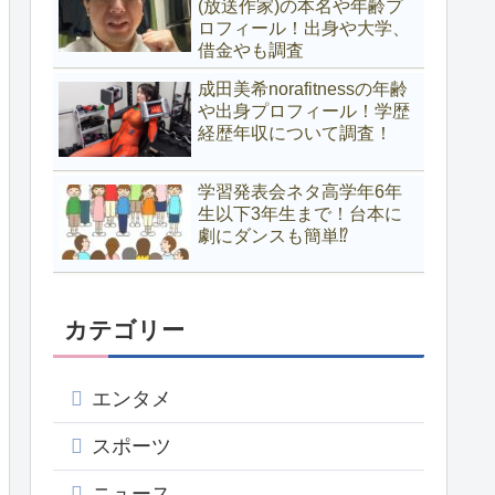
(放送作家)の本名や年齢プ
ロフィール！出身や大学、
借金やも調査
成田美希norafitnessの年齢
や出身プロフィール！学歴
経歴年収について調査！
学習発表会ネタ高学年6年
生以下3年生まで！台本に
劇にダンスも簡単⁉
カテゴリー
エンタメ
スポーツ
ニュース