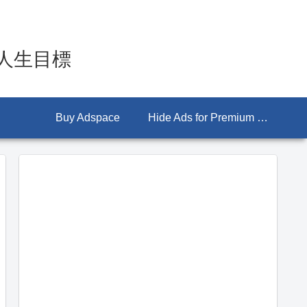
人生目標
Buy Adspace
Hide Ads for Premium Members