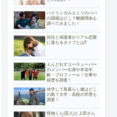
バイリンガルエミリのパパ
の国籍はどこ？離婚理由も
調べてみました！
担任と保護者がリアル恋愛
に落ちるタイプとは⁇
えんどれすユーチューバー
のメンバー出身や本名年
齢・プロフィール！仕事や
経歴を調査！
休学して島暮らし健はどこ
の島？大学・高校の学歴も
調査！
怪物くん(芸人)と上田さん