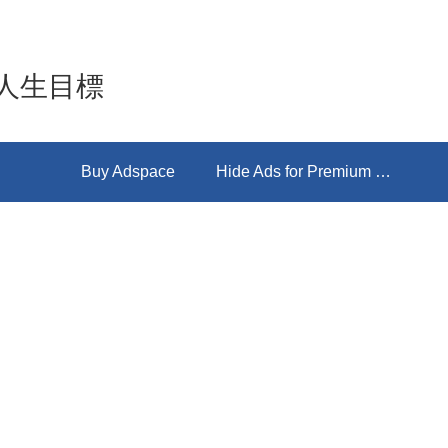
人生目標
Buy Adspace
Hide Ads for Premium Members