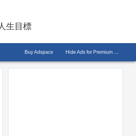
人生目標
Buy Adspace
Hide Ads for Premium Members