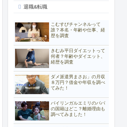
退職&転職
こむすびチャンネルって
誰？本名・年齢や仕事、経
歴を調査
きむみ平日ダイエットって
何者？年齢やダイエット、
経歴を調査
ダメ派遣男まさお」の月収
８万円？借金や年収を調べ
てみた！
バイリンガルエミリのパパ
の国籍はどこ？離婚理由も
調べてみました！