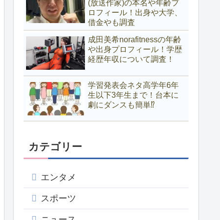
(放送作家)の本名や年齢プ
ロフィール！出身や大学、
借金やも調査
成田美希norafitnessの年齢
や出身プロフィール！学歴
経歴年収について調査！
学習発表会ネタ高学年6年
生以下3年生まで！台本に
劇にダンスも簡単⁉
カテゴリー
エンタメ
スポーツ
ニュース