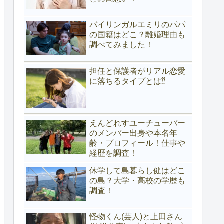
バイリンガルエミリのパパ
の国籍はどこ？離婚理由も
調べてみました！
担任と保護者がリアル恋愛
に落ちるタイプとは⁇
えんどれすユーチューバー
のメンバー出身や本名年
齢・プロフィール！仕事や
経歴を調査！
休学して島暮らし健はどこ
の島？大学・高校の学歴も
調査！
怪物くん(芸人)と上田さん