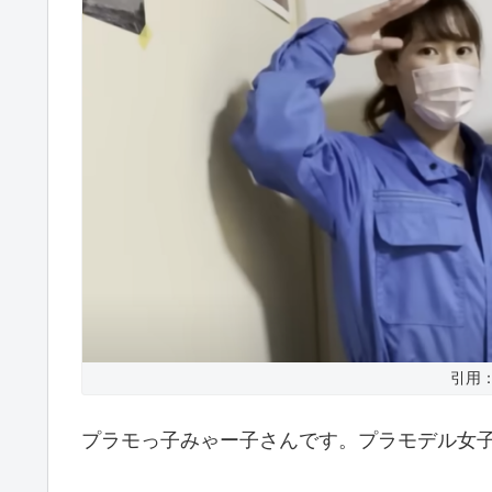
引用：Y
プラモっ子みゃー子さんです。プラモデル女