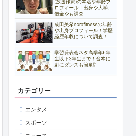
(放送作家)の本名や年齢プ
ロフィール！出身や大学、
借金やも調査
成田美希norafitnessの年齢
や出身プロフィール！学歴
経歴年収について調査！
学習発表会ネタ高学年6年
生以下3年生まで！台本に
劇にダンスも簡単⁉
カテゴリー
エンタメ
スポーツ
ニュース