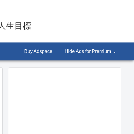
人生目標
Buy Adspace
Hide Ads for Premium Members