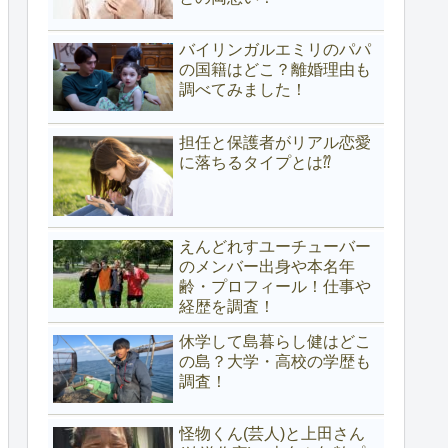
バイリンガルエミリのパパ
の国籍はどこ？離婚理由も
調べてみました！
担任と保護者がリアル恋愛
に落ちるタイプとは⁇
えんどれすユーチューバー
のメンバー出身や本名年
齢・プロフィール！仕事や
経歴を調査！
休学して島暮らし健はどこ
の島？大学・高校の学歴も
調査！
怪物くん(芸人)と上田さん