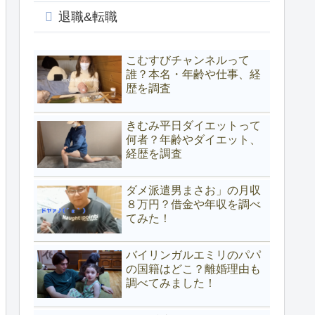
退職&転職
こむすびチャンネルって
誰？本名・年齢や仕事、経
歴を調査
きむみ平日ダイエットって
何者？年齢やダイエット、
経歴を調査
ダメ派遣男まさお」の月収
８万円？借金や年収を調べ
てみた！
バイリンガルエミリのパパ
の国籍はどこ？離婚理由も
調べてみました！