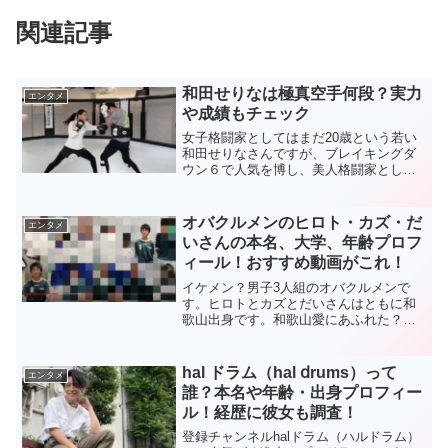
関連記事
和田せりなは極真空手何段？実力
エンタメ
や成績もチェック
女子格闘家としてはまだ20歳という若い
和田せりなさんですが、ブレイキングダ
ウン６で人気を博し、美人格闘家として
多くのファンがいます。そんなせりなさ
んの強さは、何と言っても、彼女自身が
大好きな空手にあるようです。しかも、
オバクルメンのヒロト・カズ・だ
エンタメ
せりなさんは、最強と言...
いさんの本名、大学、年齢プロフ
ィール！おすすめ動画がこれ！
イケメン？男子3人組のオバクルメンで
す。ヒロトとカズとだいさんはともに和
歌山出身です。和歌山愛にあふれた？ユ
ーチューバーでしょう。登録者100万人を
目指す！と公言しています。動画内容は
なんだかふざけたことが多いのですが、
hal ドラム（hal ⅾrums）って
エンタメ
大事なことは見てくれる人たちが喜んで
誰？本名や年齢・出身プロフィー
もらえるとか共感できるとか、そういう
ル！経歴に彼女も調査！
視点でつくっているところが親しみモテ
ます。男子なんでちょっと下ネタもあり
登録チャンネルhalドラム（ハルドラム）
ですが、そこがなんか人間らしくてファ