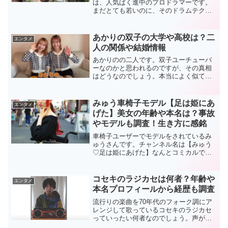
は、人気ばく進中のプロドラマーです。
ンを増やしているのではないかと思いま
まだとても若いのに、そのドラムテクは
す。23年末までに成果が出ていないな
すごいです。このHALとは、いったい何
ら、解散することを決めています。そん
者なのでしょう。誰なのでしょう。天才
なオバクルメンを探ってみました。
か？世界が注目!?している逸材かもしれ
あかりの双子の大学や高校は？二
エンタメ
ません。HAL ...
人の関係や結婚情報
あかりのの二人です。双子ユーチューバ
ーなのかと思われるのですが、その真相
はどうなのでしょう。本当によく似てい
るので、双子であると思っている方が多
いようですが、実は双子ではないようで
す。また、この二人の関係はただのパー
みゅう車椅子モデル【足は姫にあ
エンタメ
トナーなのか、それぞれの...
げた】美女の年齢や本名は？事故
やモデルも調査！生き方に感銘
車椅子ユーザーでモデルをされているみ
ゅうさんです。チャンネル名は【みゅう
♡足は姫にあげた】なんとコミカルで前
向きなネーミングでしょう！モデルとい
う仕事があることが強み？でもあります
が、調べてみてこの人は立派ということ
コセキのラジカセは何者？年齢や
エンタメ
がわかりました。人生に悩...
本名プロフィールから経歴も調査
流行りの楽曲を70年代のフォーク調にア
レンジして歌っているコセキのラジカセ
っていったい何者なのでしょう。声がい
いですし、アレンジも本当に歌詞にハマ