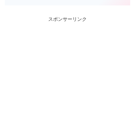
っていて、原曲はなんだった？と思うく
らいにオリジナル曲に仕上がっていま
す。なんだか、昔はやった...
スポンサーリンク