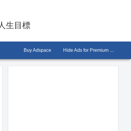
人生目標
Buy Adspace
Hide Ads for Premium Members