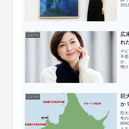
20
広
ニュース
れ
デビ
不老
か、
明け
巨
ニュース
か
巨大
年の
80
とさ