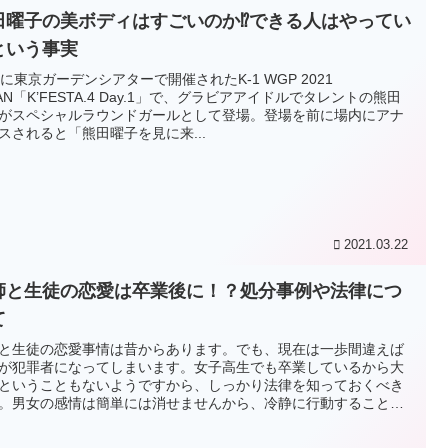
田曜子の美ボディはすごいのか⁉できる人はやってい
という事実
日に東京ガーデンシアターで開催されたK-1 WGP 2021
PAN「K’FESTA.4 Day.1」で、グラビアアイドルでタレントの熊田
がスペシャルラウンドガールとして登場。登場を前に場内にアナ
スされると「熊田曜子を見に来...
2021.03.22
師と生徒の恋愛は卒業後に！？処分事例や法律につ
て
と生徒の恋愛事情は昔からあります。でも、現在は一歩間違えば
が犯罪者になってしまいます。女子高生でも卒業しているから大
ということもないようですから、しっかり法律を知っておくべき
。男女の感情は簡単には消せませんから、冷静に行動することが
。処分事例や法律についてまとめました。