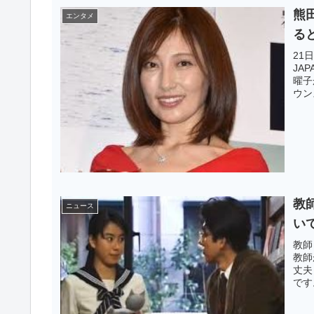
熊
エンタメ
る
21
JA
曜子
ウン
教
ニュース
い
教師
教師
丈夫
です
大事