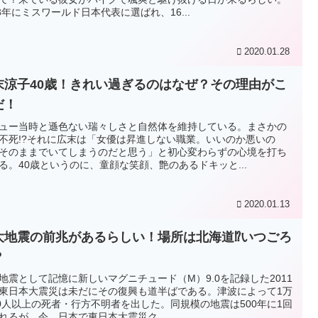
13年にミスワールド日本代表に選ばれ、16...
2020.01.28
末涼子40歳！きれい過ぎるのはなぜ？その理由がこ
だ！
ュー当時と遜色ない瑞々しさと自然体を維持している。まさかの
不死!?それに広末は「女優は昇進しない職業。いいのか悪いの
そのままでいてしまうのだと思う」と初心変わらずの心境を打ち
る。40歳というのに、童顔な笑顔、艶のあるドキッと...
2020.01.13
大地震の前兆があるらしい！場所は北海道⁉いつごろ
？
地震として記憶に新しいマグニチュード（M）9.0を記録した2011
東日本大震災は未だにその復興も道半ばである。津波によって1万
00人以上の死者・行方不明者を出した。同規模の地震は500年に1回
れるが、今、日本で東日本大震災ク...