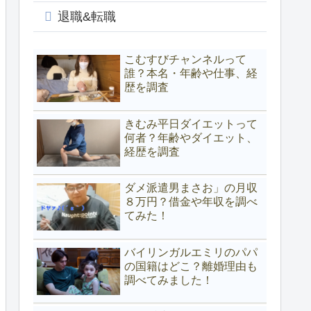
退職&転職
こむすびチャンネルって
誰？本名・年齢や仕事、経
歴を調査
きむみ平日ダイエットって
何者？年齢やダイエット、
経歴を調査
ダメ派遣男まさお」の月収
８万円？借金や年収を調べ
てみた！
バイリンガルエミリのパパ
の国籍はどこ？離婚理由も
調べてみました！