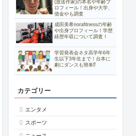
(放送作家)の本名や年齢プ
ロフィール！出身や大学、
借金やも調査
成田美希norafitnessの年齢
や出身プロフィール！学歴
経歴年収について調査！
学習発表会ネタ高学年6年
生以下3年生まで！台本に
劇にダンスも簡単⁉
カテゴリー
エンタメ
スポーツ
ニュース