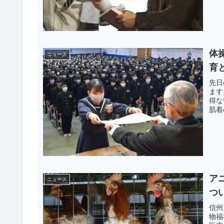
体
ニュース
育
先日
ます
得な
肌着
ア
ニュース
つ
信州
物福