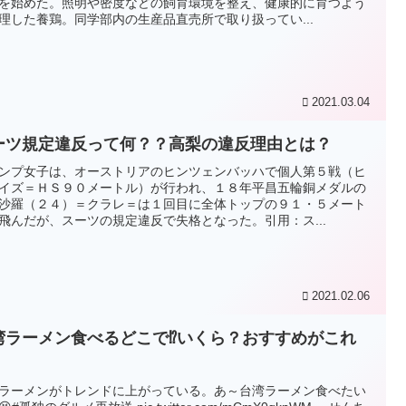
を始めた。照明や密度などの飼育環境を整え、健康的に育つよう
理した養鶏。同学部内の生産品直売所で取り扱ってい...
2021.03.04
ーツ規定違反って何？？高梨の違反理由とは？
ンプ女子は、オーストリアのヒンツェンバッハで個人第５戦（ヒ
イズ＝ＨＳ９０メートル）が行われ、１８年平昌五輪銅メダルの
沙羅（２４）＝クラレ＝は１回目に全体トップの９１・５メート
飛んだが、スーツの規定違反で失格となった。引用：ス...
2021.02.06
湾ラーメン食べるどこで⁉いくら？おすすめがこれ
！
ラーメンがトレンドに上がっている。あ～台湾ラーメン食べたい