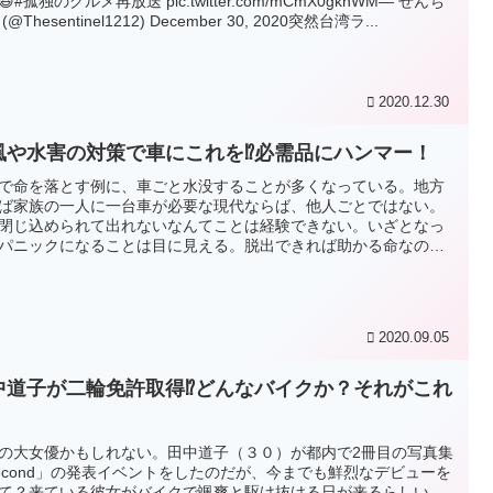
#孤独のグルメ再放送 pic.twitter.com/mCmX0gknWM— せんち
(@Thesentinel1212) December 30, 2020突然台湾ラ...
2020.12.30
風や水害の対策で車にこれを⁉必需品にハンマー！
で命を落とす例に、車ごと水没することが多くなっている。地方
ば家族の一人に一台車が必要な現代ならば、他人ごとではない。
閉じ込められて出れないなんてことは経験できない。いざとなっ
パニックになることは目に見える。脱出できれば助かる命なの
その助かるための道具がハンマーである。ハンマーは車の必需品
2020.09.05
中道子が二輪免許取得⁉どんなバイクか？それがこれ
！
の大女優かもしれない。田中道子（３０）が都内で2冊目の写真集
econd」の発表イベントをしたのだが、今までも鮮烈なデビューを
て？来ている彼女がバイクで颯爽と駆け抜ける日が来るらしい。