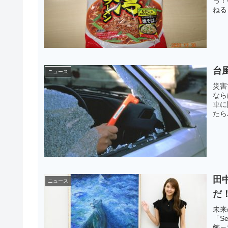
っ！
ねる 
台
ニュース
災害
なら
車に
たら
だ。
だ。
田
ニュース
だ
未来
「S
飾っ