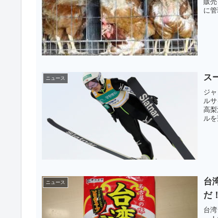
販売
に管
ス
ニュース
ジャ
ルサ
高梨
ルを
台
ニュース
だ
台湾