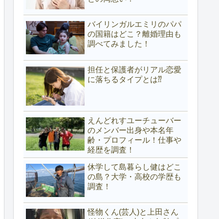
バイリンガルエミリのパパ
の国籍はどこ？離婚理由も
調べてみました！
担任と保護者がリアル恋愛
に落ちるタイプとは⁇
えんどれすユーチューバー
のメンバー出身や本名年
齢・プロフィール！仕事や
経歴を調査！
休学して島暮らし健はどこ
の島？大学・高校の学歴も
調査！
怪物くん(芸人)と上田さん