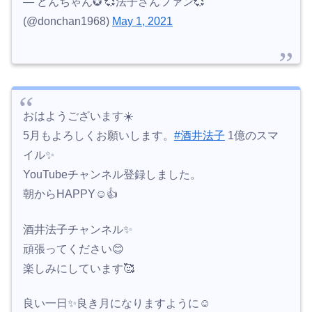
— どんちゃん✪ 💞法子さんファン💞
(@donchan1968)
May 1, 2021
おはようございます☀️
5月もよろしくお願いします。
#酒井法子
1億のスマ
イル✨
YouTubeチャンネル登録しました。
朝からHAPPY☺️👍️
酒井法子チャンネル✨
頑張ってください😊
楽しみにしています🥰
良い一日✨良き月になりますように☺️