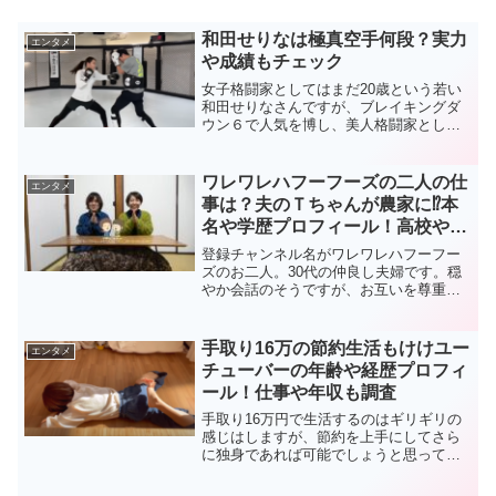
和田せりなは極真空手何段？実力
エンタメ
や成績もチェック
女子格闘家としてはまだ20歳という若い
和田せりなさんですが、ブレイキングダ
ウン６で人気を博し、美人格闘家として
多くのファンがいます。そんなせりなさ
んの強さは、何と言っても、彼女自身が
大好きな空手にあるようです。しかも、
ワレワレハフーフーズの二人の仕
エンタメ
せりなさんは、最強と言...
事は？夫のＴちゃんが農家に⁉本
名や学歴プロフィール！高校や大
学、会社まとめ
登録チャンネル名がワレワレハフーフー
ズのお二人。30代の仲良し夫婦です。穏
やか会話のそうですが、お互いを尊重し
ている夫婦の理想の姿が見え隠れしてい
ます。二人で仲良く食べるシーンや料理
のシーンが動画になっていますが、二人
手取り16万の節約生活もけけユー
エンタメ
のやり取りや調理中の会話が非常に癒さ
チューバーの年齢や経歴プロフィ
れると好評です。そんな仲良し30代夫婦
ール！仕事や年収も調査
の究極節約生活やおいしい料理動画を載
せてくるワレワレハフーフーズの大学や
手取り16万円で生活するのはギリギリの
仕事、経歴について探ってみました。
感じはしますが、節約を上手にしてさら
に独身であれば可能でしょうと思ってし
まいますでも、いくら独身でも一人気ま
まな生活なのですから、そう簡単なこと