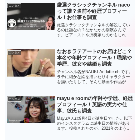
ではないはず。少なくともほとんどの普
厳選クラシックチャンネル naco
エンタメ
通の生活をしたい人たちは貯金は無理だ
って誰？名前や経歴プロフィー
と思います。ユーチューバーに共通して
ル！お仕事も調査
いる（成功している方々）ことを勝手に
判断している私自身ですが、この節約ユ
厳選クラシックチャンネルの解説してい
ーチューバーのもけけさんもかなりルー
るのは誰なの？なかなかの別嬪さんで
ティンをきちんとやっていると思いま
す。ピアニストや演奏家なのかもしれな
す。並の人ではなかなか難しい。ユーチ
いと思ってしまいます。ところが、意外
ューバーのもけけさんは、500万円をすで
な経歴を持つ方でした。音大出でもな
に貯め？1000万円を目指しているとか。
く、今は会社の正社員なんだそうです。
なおきラテアートのお店はどこ？
エンタメ
この歳でそんなに貯めるのは無理という
厳選クラシックチャンネルのなこさんの
本名や年齢プロフィール！職業や
人がほとんどでしょう。もけけさんは、
学歴や経歴などのプロフィールがわかり
かなりストイックな生活なのでしょう
学歴、彼女や結婚も調査
ました。さらに、現在のお仕事について
か。
も調べてみました。
チャンネル名がNAOKI-Art latte ch-です。
ラテに細かな絵を描いたりキャラクター
を描いたりして、そんな動画や作品が
SNSに何百何千とアップされています。
このチャンネル名のNAOKIことなおきさ
ん？はなかなかのイケメンです。SNS上
mayu e roomの年齢や学歴、経歴
エンタメ
だけでなく、実際にカフェでお客様相手
プロフィール！英語の実力や仕
の接客業をされていました。こんなイケ
事、彼氏も調査
メンならカフェは大繁盛かもしれませ
ん。そんななおきさんのラテのお店や本
Mayuさんは9月4日が誕生日でした。以下
名や年齢を調べました。さらに、学歴や
のインスタグラムに誕生日の情報があり
本当のお仕事何をされているのか？気に
ます。投稿されたのが、2021年のようで
なる彼女や結婚についても探ってみまし
すから、現在27歳かと思われます。生年
た。
月日は、1995年9月4日です。Mayuさん