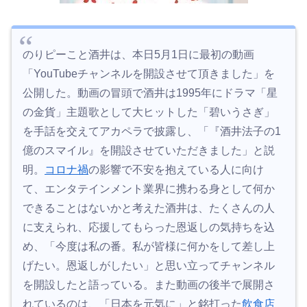
のりピーこと酒井は、本日5月1日に最初の動画
「YouTubeチャンネルを開設させて頂きました」を
公開した。動画の冒頭で酒井は1995年にドラマ「星
の金貨」主題歌として大ヒットした「碧いうさぎ」
を手話を交えてアカペラで披露し、「『酒井法子の1
億のスマイル』を開設させていただきました」と説
明。
コロナ禍
の影響で不安を抱えている人に向け
て、エンタテインメント業界に携わる身として何か
できることはないかと考えた酒井は、たくさんの人
に支えられ、応援してもらった恩返しの気持ちを込
め、「今度は私の番。私が皆様に何かをして差し上
げたい。恩返しがしたい」と思い立ってチャンネル
を開設したと語っている。また動画の後半で展開さ
れているのは、「日本を元気に」と銘打った
飲食店